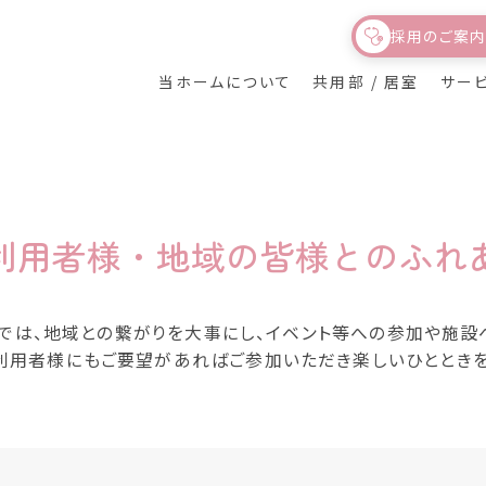
採用のご案
皆様
とのふれあい
当ホームについて
共用部 / 居室
サー
ライフケアガーデン
医療サポート
共用部 / 居室
温泉
熱川が目指すもの
利用者様・地域の皆様とのふれ
健育会グループにつ
デイサービス
居宅支援サービス
いて
では、地域との繋がりを大事にし、イベント等への参加や施設
利用者様にもご要望があればご参加いただき楽しいひとときを